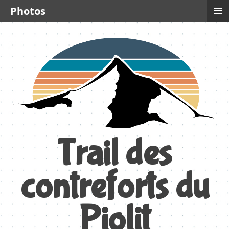
≡
Photos
Trail des
contreforts du
Piolit