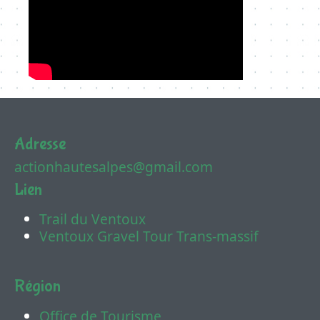
Adresse
actionhautesalpes@gmail.com
Lien
Trail du Ventoux
Ventoux Gravel Tour Trans-massif
Région
Office de Tourisme